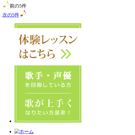
前の5件
次の5件