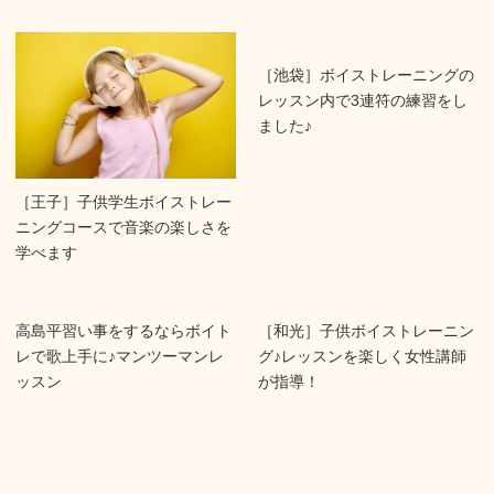
［池袋］ボイストレーニングの
レッスン内で3連符の練習をし
ました♪
［王子］子供学生ボイストレー
ニングコースで音楽の楽しさを
学べます
高島平習い事をするならボイト
［和光］子供ボイストレーニン
レで歌上手に♪マンツーマンレ
グ♪レッスンを楽しく女性講師
ッスン
が指導！