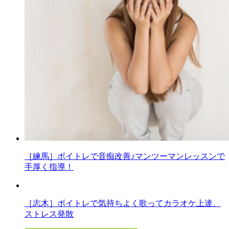
［練馬］ボイトレで音痴改善♪マンツーマンレッスンで
手厚く指導！
［志木］ボイトレで気持ちよく歌ってカラオケ上達、
ストレス発散