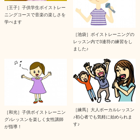
［王子］子供学生ボイストレー
ニングコースで音楽の楽しさを
学べます
［池袋］ボイストレーニングの
レッスン内で3連符の練習をし
ました♪
［練馬］大人ボーカルレッスン
［和光］子供ボイストレーニン
♪初心者でも気軽に始められま
グ♪レッスンを楽しく女性講師
す♪
が指導！