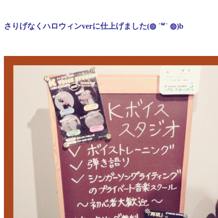
さりげなく
ハロウィンver
に仕上げました(◍ ´꒳` ◍)b