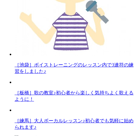
［池袋］ボイストレーニングのレッスン内で3連符の練
習をしました♪
［板橋］歌の教室♪初心者から楽しく気持ちよく歌える
ように！
［練馬］大人ボーカルレッスン♪初心者でも気軽に始め
られます♪