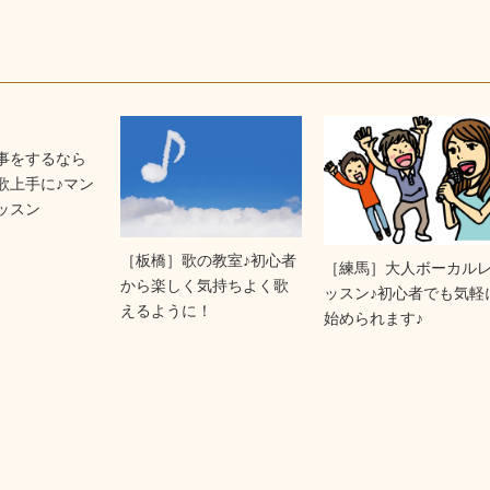
事をするなら
歌上手に♪マン
ッスン
［板橋］歌の教室♪初心者
［練馬］大人ボーカル
から楽しく気持ちよく歌
ッスン♪初心者でも気軽
えるように！
始められます♪