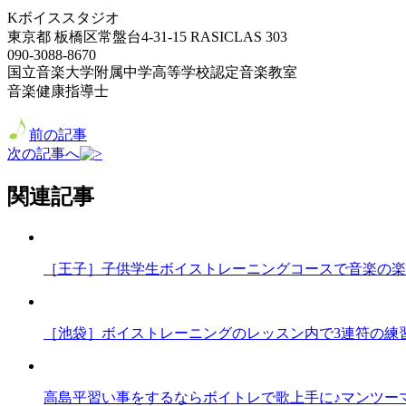
Kボイススタジオ
東京都 板橋区常盤台4-31-15 RASICLAS 303
090-3088-8670
国立音楽大学附属中学高等学校認定音楽教室
音楽健康指導士
前の記事
次の記事へ
関連記事
［王子］子供学生ボイストレーニングコースで音楽の楽
［池袋］ボイストレーニングのレッスン内で3連符の練
高島平習い事をするならボイトレで歌上手に♪マンツー