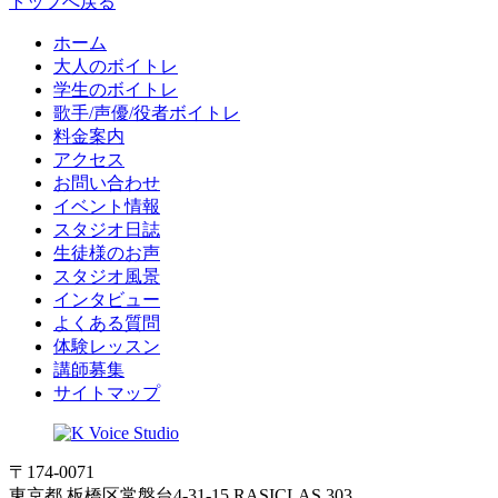
トップへ戻る
ホーム
大人のボイトレ
学生のボイトレ
歌手/声優/役者ボイトレ
料金案内
アクセス
お問い合わせ
イベント情報
スタジオ日誌
生徒様のお声
スタジオ風景
インタビュー
よくある質問
体験レッスン
講師募集
サイトマップ
〒174-0071
東京都 板橋区常盤台4-31-15 RASICLAS 303