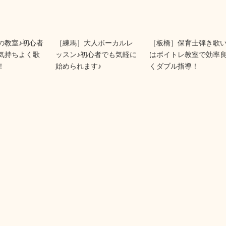
の教室♪初心者
［練馬］大人ボーカルレ
［板橋］保育士弾き歌
気持ちよく歌
ッスン♪初心者でも気軽に
はボイトレ教室で効率
！
始められます♪
くダブル指導！