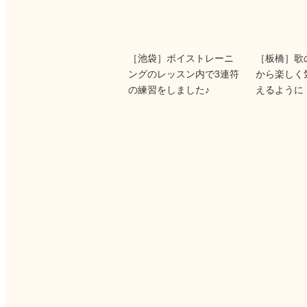
［池袋］ボイストレーニ
［板橋］歌
ングのレッスン内で3連符
から楽しく
の練習をしました♪
えるように